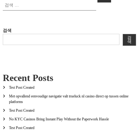
색
색
:
검색
검
색
Recent Posts
Test Post Created
Met opvallend eenvoudige navigatie valt trueluck nl casino direct op tussen online
platforms
Test Post Created
No KYC Casinos Bring Instant Play Without the Paperwork Hassle
Test Post Created