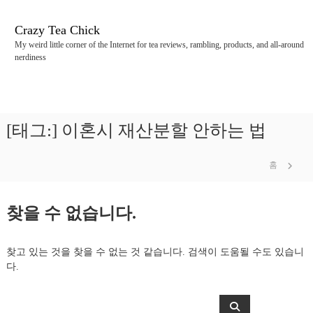
콘
텐
Crazy Tea Chick
츠
My weird little corner of the Internet for tea reviews, rambling, products, and all-around
로
nerdiness
바
로
가
기
[태그:]
이혼시 재산분할 안하는 법
홈
찾을 수 없습니다.
찾고 있는 것을 찾을 수 없는 것 같습니다. 검색이 도움될 수도 있습니
다.
검
검