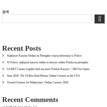
검색
검
색
Recent Posts
Najlepsze Kasyno Online na Pieniądze więcej informacji w Polsce
W Polsce, najlepsze kasyno online to kasyno online Polska na pieniądze.
GGBET Casino Legalne find out more Polskie Kasyno + 500 Free Spins
June 2026: The 10 Best Real Money Online Casinos in the USA
Trusted Casinos for Malaysians: Online Casinos 2026
Recent Comments