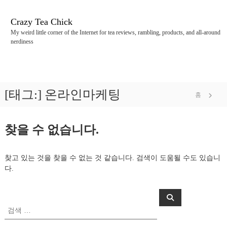
콘
텐
Crazy Tea Chick
츠
My weird little corner of the Internet for tea reviews, rambling, products, and all-around
로
nerdiness
바
로
가
기
[태그:]
온라인마케팅
홈
찾을 수 없습니다.
찾고 있는 것을 찾을 수 없는 것 같습니다. 검색이 도움될 수도 있습니
다.
검
검
색
색
: