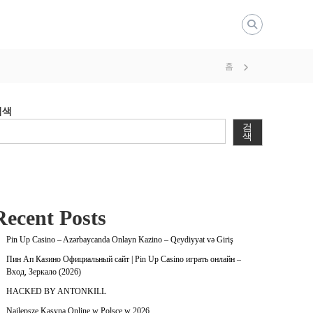
홈
검색
검
색
Recent Posts
Pin Up Casino – Azərbaycanda Onlayn Kazino – Qeydiyyat və Giriş
Пин Ап Казино Официальный сайт | Pin Up Casino играть онлайн –
Вход, Зеркало (2026)
HACKED BY ANTONKILL
Najlepsze Kasyna Online w Polsce w 2026