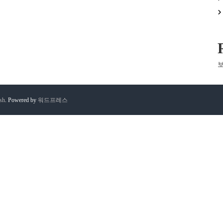
sh
. Powered by
워드프레스