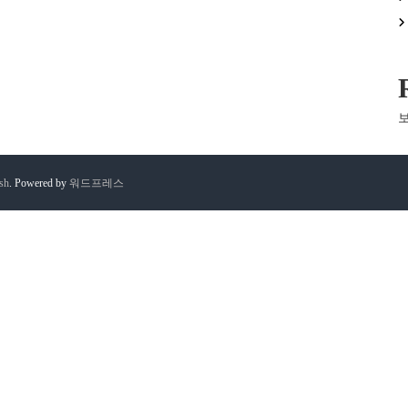
sh
. Powered by
워드프레스