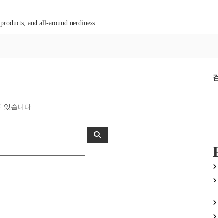
 products, and all-around nerdiness
도 있습니다.
검
색