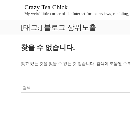
콘
Crazy Tea Chick
텐
My weird little corner of the Internet for tea reviews, rambling,
츠
로
[태그:]
블로그 상위노출
바
로
가
기
찾을 수 없습니다.
찾고 있는 것을 찾을 수 없는 것 같습니다. 검색이 도움될 수
검
색
: