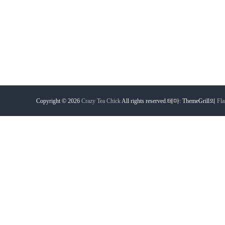
Copyright © 2026
Crazy Tea Chick
All rights reserved.테마: ThemeGrill의
Fla