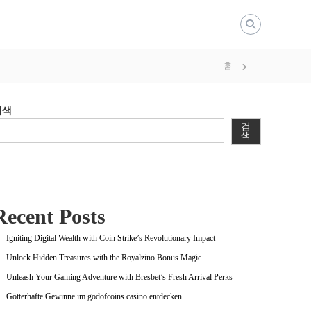
홈
검색
검
색
Recent Posts
Igniting Digital Wealth with Coin Strike’s Revolutionary Impact
Unlock Hidden Treasures with the Royalzino Bonus Magic
Unleash Your Gaming Adventure with Bresbet’s Fresh Arrival Perks
Götterhafte Gewinne im godofcoins casino entdecken