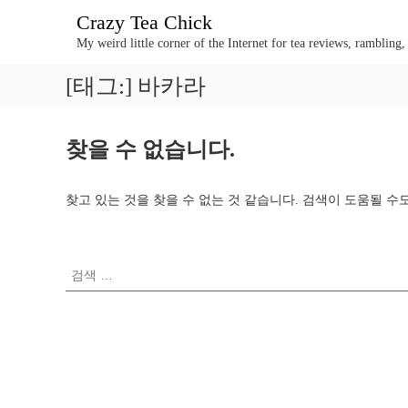
콘
Crazy Tea Chick
텐
My weird little corner of the Internet for tea reviews, rambling,
츠
로
[태그:]
바카라
바
로
가
기
찾을 수 없습니다.
찾고 있는 것을 찾을 수 없는 것 같습니다. 검색이 도움될 수
검
색
: