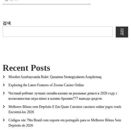
:
검색
검
색
Recent Posts
Mostbet Azərbaycanda Rulet: Qazanma Strategiyalarını Araşdırmaq
Exploring the Latest Features of Zoome Casino Online
Честный рейтинг лучших онлайн-казино на реальные деньги в 2026 году с
возможностью игра mines в казино бразино777 вывода средств.
Melhores Bônus sem Depósito E Em Quais Cassinos cassinos online jogos crash
Encontrá-los 2026
Códigos site 79m Brazil com suporte em português para os Melhores Bônus Sem
Depósito de 2026