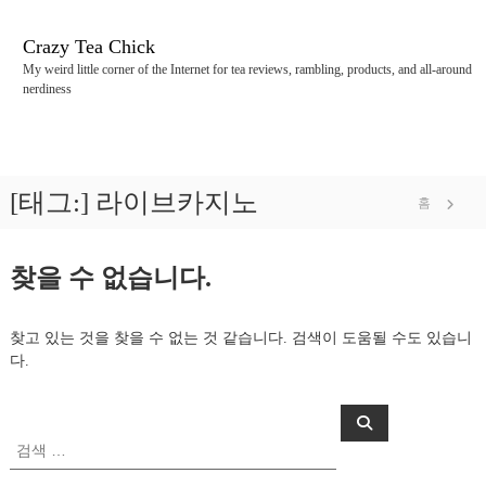
콘
텐
Crazy Tea Chick
츠
My weird little corner of the Internet for tea reviews, rambling, products, and all-around
로
nerdiness
바
로
가
기
[태그:]
라이브카지노
홈
찾을 수 없습니다.
찾고 있는 것을 찾을 수 없는 것 같습니다. 검색이 도움될 수도 있습니
다.
검
검
색
색
: