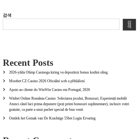
검색
검
색
Recent Posts
2026-yilda Olimp Casinoga kiring va depozitsiz bonus kodini oling.
Mostbet CZ Casino 2026 Oficiální web a přihlášení
Apoio ao cliente do WinWin Casino em Portugal, 2026
Winbet Online România Casino: Selectarea jocului, Bonusuri, Experiență mobilă
Atunci când faci prima depunere (poți primi bonusuri suplimentare), inclusiv rotiri
gratuite, ca parte a unui pachet special de bun venit.
Ontdek het Gemak van De Krachtige 55bet Login Ervaring