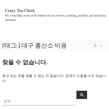
콘
텐
Crazy Tea Chick
츠
My weird little corner of the Internet for tea reviews, rambling, products, and all-around
로
nerdiness
바
로
가
기
[태그:]
대구 흥신소 비용
홈
찾을 수 없습니다.
찾고 있는 것을 찾을 수 없는 것 같습니다. 검색이 도움될 수도 있습니
다.
검
검
색
색
: